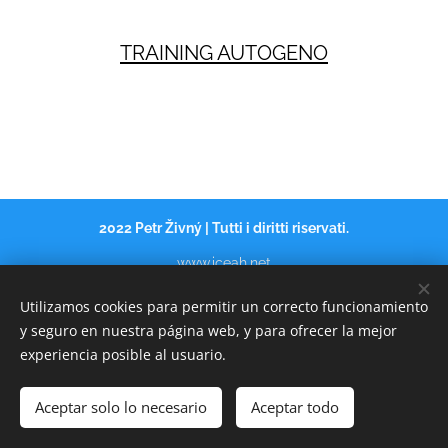
TRAINING AUTOGENO
2022 Petr Živný | Tutti i diritti riservati.
www.iceah.net
HOME
Cookies
Utilizamos cookies para permitir un correcto funcionamiento
y seguro en nuestra página web, y para ofrecer la mejor
Idiomas
experiencia posible al usuario.
Italiano
Čeština
Русский
American English
Español
Français
Aceptar solo lo necesario
Aceptar todo