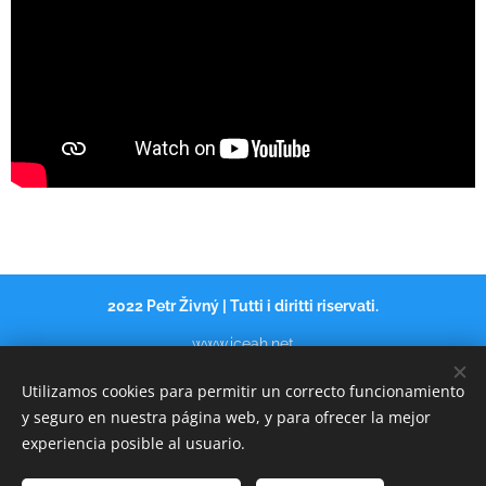
2022 Petr Živný | Tutti i diritti riservati.
www.iceah.net
HOME
Cookies
Utilizamos cookies para permitir un correcto funcionamiento
y seguro en nuestra página web, y para ofrecer la mejor
Idiomas
experiencia posible al usuario.
Italiano
Čeština
Русский
American English
Español