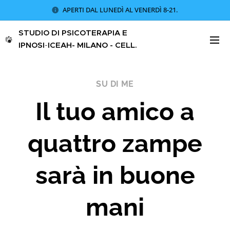
APERTI DAL LUNEDÌ AL VENERDÌ 8-21.
STUDIO DI PSICOTERAPIA E
IPNOSI
-
ICEAH
- MILANO - CELL.
340 8621773
SU DI ME
Il tuo amico a
quattro zampe
sarà in buone
mani