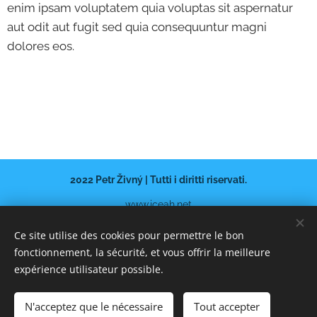
enim ipsam voluptatem quia voluptas sit aspernatur
aut odit aut fugit sed quia consequuntur magni
dolores eos.
2022 Petr Živný | Tutti i diritti riservati.
www.iceah.net
HOME
Cookies
Ce site utilise des cookies pour permettre le bon
fonctionnement, la sécurité, et vous offrir la meilleure
Langues
expérience utilisateur possible.
Italiano
Čeština
Русский
American English
Español
Français
N'acceptez que le nécessaire
Tout accepter