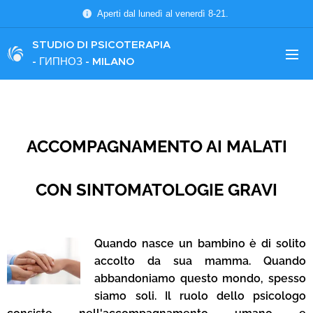
Aperti dal lunedì al venerdì 8-21.
STUDIO DI PSICOTERAPIA
-
ГИПНОЗ
- MILANO
ACCOMPAGNAMENTO AI
MALATI
CON SINTOMATOLOGIE GRAVI
Quando nasce un bambino è di solito
accolto da sua mamma. Quando
abbandoniamo questo mondo, spesso
siamo soli. Il ruolo dello psicologo