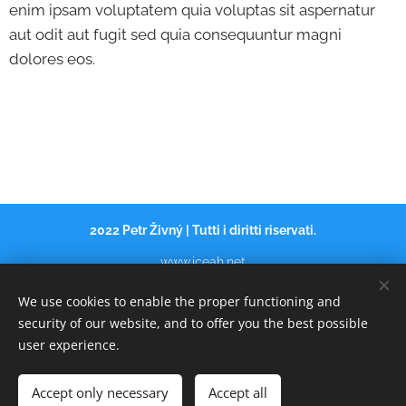
enim ipsam voluptatem quia voluptas sit aspernatur
aut odit aut fugit sed quia consequuntur magni
dolores eos.
2022 Petr Živný | Tutti i diritti riservati.
www.iceah
.
net
ÚVOD
Cookies
We use cookies to enable the proper functioning and
security of our website, and to offer you the best possible
Jazyky
user experience.
Italiano
Čeština
Русский
American English
Español
Français
Accept only necessary
Accept all