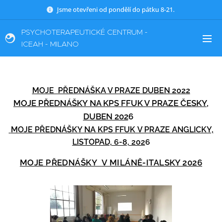
Jsme otevřeni od pondělí do pátku 8-21.
PSYCHOTERAPEUTICKÉ CENTRUM -
ICEAH - MILANO
MOJE PŘEDNÁŠKA V PRAZE DUBEN 2022
MOJE PŘEDNÁŠKY
NA KPS FFUK V PRAZE ČESKY,
DUBEN 202
6
MOJE PŘEDNÁŠKY NA KPS FFUK V PRAZE ANGLICKY,
LISTOPAD, 6-8, 202
6
MOJE PŘEDNÁŠKY
V MILÁNĚ-ITALSKY 2026