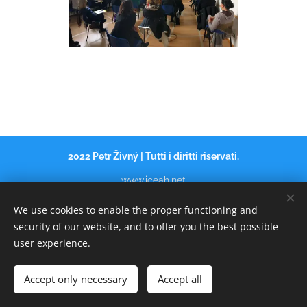
2022 Petr Živný | Tutti i diritti riservati.
www.iceah
.
net
ÚVOD
Cookies
We use cookies to enable the proper functioning and
security of our website, and to offer you the best possible
Jazyky
user experience.
Italiano
Čeština
Русский
American English
Español
Français
Accept only necessary
Accept all