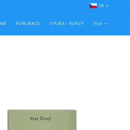
CS
MNĚ
PUBLIKACE
VÝUKA - KURZY
Více