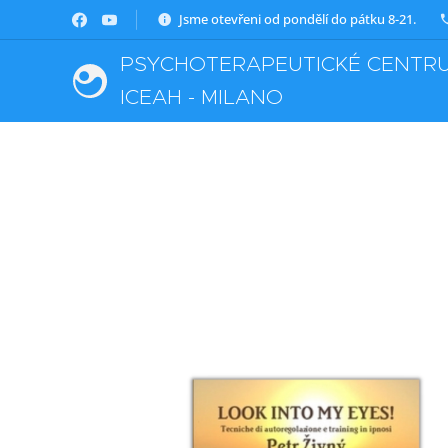
Jsme otevřeni od pondělí do pátku 8-21.
PSYCHOTERAPEUTICKÉ CENTRU
ICEAH - MILANO