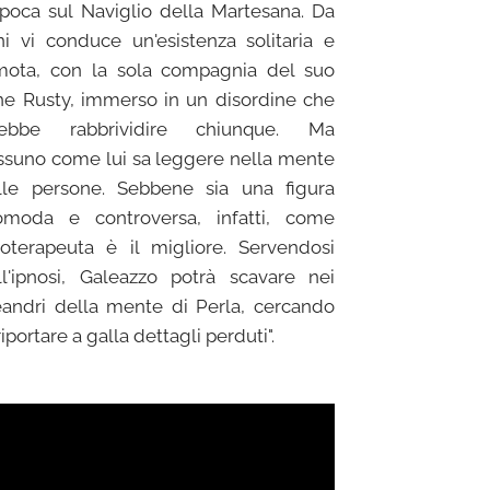
epoca sul Naviglio della Martesana. Da
ni vi conduce un'esistenza solitaria e
mota, con la sola compagnia del suo
ne Rusty, immerso in un disordine che
rebbe rabbrividire chiunque. Ma
ssuno come lui sa leggere nella mente
lle persone. Sebbene sia una figura
omoda e controversa, infatti, come
noterapeuta è il migliore. Servendosi
ll'ipnosi, Galeazzo potrà scavare nei
andri della mente di Perla, cercando
riportare a galla dettagli perduti".