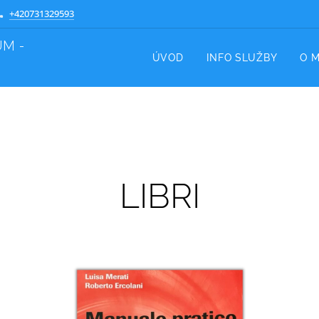
+420731329593
M -
ÚVOD
INFO SLUŽBY
O 
LIBRI