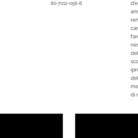
d'
80-7012-056-8
an
re
ca
fa
ne
de
sc
ip
de
me
di 