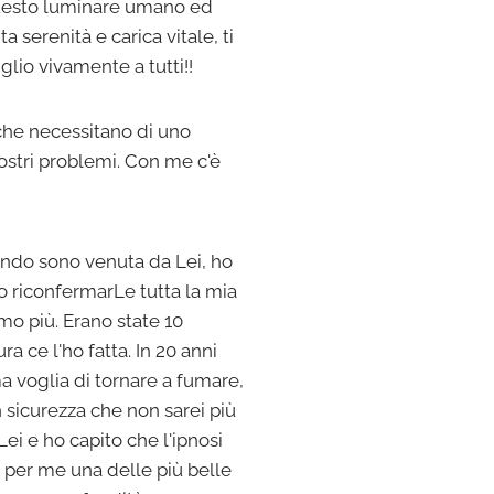
 questo luminare umano ed
serenità e carica vitale, ti
lio vivamente a tutti!!
i che necessitano di uno
ostri problemi. Con me c'è
ando sono venuta da Lei, ho
o riconfermarLe tutta la mia
mo più. Erano state 10
ra ce l'ho fatta. In 20 anni
ma voglia di tornare a fumare,
 sicurezza che non sarei più
Lei e ho capito che l'ipnosi
̀ per me una delle più belle