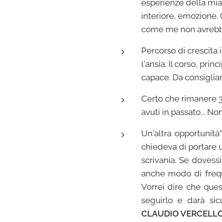
esperienze della mia 
interiore, emozione. 
come me non avrebbe m
Percorso di crescita 
l'ansia. Il corso, prin
capace. Da consig
Certo che rimanere 35
avuti in passato... No
Un'altra opportunità
chiedeva di portare u
scrivania. Se dovessi
anche modo di frequ
Vorrei dire che ques
seguirlo e darà s
CLAUDIO VERCELLO