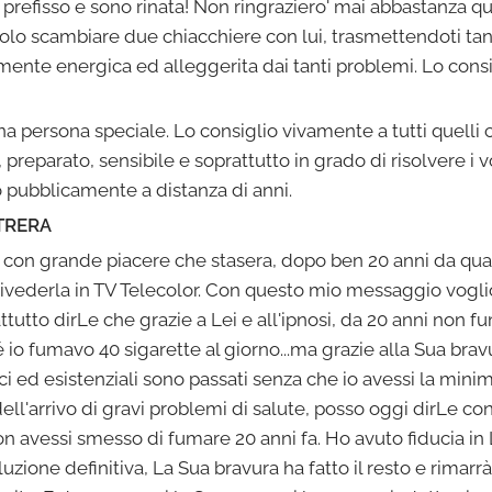
vo prefisso e sono rinata! Non ringraziero' mai abbastanza
lo scambiare due chiacchiere con lui, trasmettendoti tanta 
mente energica ed alleggerita dai tanti problemi. Lo consig
̀ una persona speciale. Lo consiglio vivamente a tutti quell
 preparato, sensibile e soprattutto in grado di risolvere i v
io pubblicamente a distanza di anni.
TRERA
è con grande piacere che stasera, dopo ben 20 anni da qu
 rivederla in TV Telecolor. Con questo mio messaggio vogli
tutto dirLe che grazie a Lei e all'ipnosi, da 20 anni non fu
é io fumavo 40 sigarette al giorno...ma grazie alla Sua bravu
ci ed esistenziali sono passati senza che io avessi la mini
ell'arrivo di gravi problemi di salute, posso oggi dirLe con
non avessi smesso di fumare 20 anni fa. Ho avuto fiducia in 
uzione definitiva, La Sua bravura ha fatto il resto e rimarra