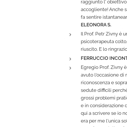
raggiunto l' obietti
accogliente! Anche so
fa sentire istantanea
ELEONORA S.
Il Prof. Petr Zivny e
psicoterapeuta colto,
riuscito. E lo ringraz
FERRUCCIO INCON
Egregio Prof. Zivny 
avuto l'occasione di
riconoscenza e soprat
sedute difficili perch
grossi problemi prati
e in considerazione d
qui a scrivere se io 
era per me l'unica sol