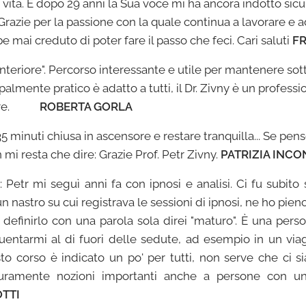
vita. E dopo 29 anni la Sua voce mi ha ancora indotto sicur
Grazie per la passione con la quale continua a lavorare e 
ai creduto di poter fare il passo che feci. Cari saluti
FR
interiore". Percorso interessante e utile per mantenere sott
cipalmente pratico è adatto a tutti, il Dr. Zivny è un profes
liare.
ROBERTA GORLA
 minuti chiusa in ascensore e restare tranquilla... Se penso 
n mi resta che dire: Grazie Prof. Petr Zivny.
PATRIZIA INC
": Petr mi seguì anni fa con ipnosi e analisi. Ci fu subito 
n nastro su cui registrava le sessioni di ipnosi, ne ho pien
 definirlo con una parola sola direi "maturo". È una pers
entarmi al di fuori delle sedute, ad esempio in un vi
to corso è indicato un po' per tutti, non serve che ci 
icuramente nozioni importanti anche a persone con un
TTI