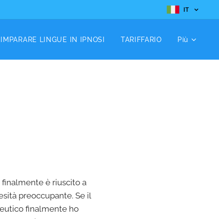
IT
IMPARARE LINGUE IN IPNOSI
TARIFFARIO
Più
finalmente è riuscito a
esità preoccupante. Se il
peutico finalmente ho