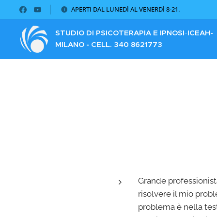
APERTI DAL LUNEDÌ AL VENERDÌ 8-21.
STUDIO DI PSICOTERAPIA E IPNOSI
-
ICEAH
-
MILANO - CELL. 340 8621773
Grande professionista
risolvere il mio prob
problema è nella tes