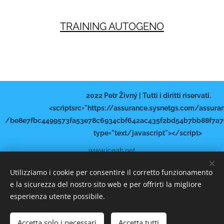
TRAINING AUTOGENO
2022 Petr Živný | Tutti i diritti riservati.
<scriptsrc="https://assurance.sysnetgs.com/assura
/be8e7fbc4499573fa53e78c6934cbf642ac435f2bd54b7bb88f7a7
type="text/javascript"></script>
www.iceah.net
HOME
Cookies
Utilizziamo i cookie per consentire il corretto funzionamento
e la sicurezza del nostro sito web e per offrirti la migliore
Lingue
esperienza utente possibile.
Italiano
Čeština
Русский
American English
Español
Français
Accetta solo i necessari
Accetta tutti